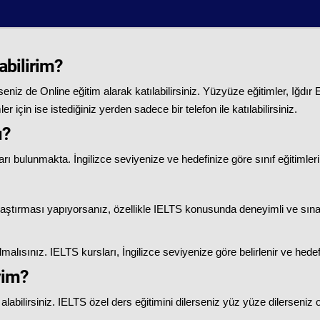
abilirim?
seniz de Online eğitim alarak katılabilirsiniz. Yüzyüze eğitimler, Iğdı
r için ise istediğiniz yerden sadece bir telefon ile katılabilirsiniz.
ı?
ı bulunmakta. İngilizce seviyenize ve hedefinize göre sınıf eğitimleri
aştırması yapıyorsanız, özellikle IELTS konusunda deneyimli ve sınav
lısınız. IELTS kursları, İngilizce seviyenize göre belirlenir ve hedefi
yim?
abilirsiniz. IELTS özel ders eğitimini dilerseniz yüz yüze dilerseniz onl