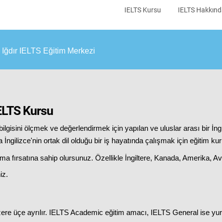
IELTS Kursu
IELTS Hakkın
Iğdır IELTS Eğitim Merkezi
 IELTS Kursu
bilgisini ölçmek ve değerlendirmek için yapılan ve uluslar arası bir İngil
 İngilizce'nin ortak dil olduğu bir iş hayatında çalışmak için eğitim kur
ma fırsatına sahip olursunuz. Özellikle İngiltere, Kanada, Amerika, Av
iz.
re üçe ayrılır. IELTS Academic eğitim amacı, IELTS General ise yurtd