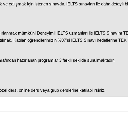
ak ve çalışmak için istenen sınavdır. IELTS sınavları ile daha detaylı b
hazırlanmak mümkün! Deneyimli IELTS uzmanları ile IELTS Sınavını TE
tılmak. Katılan öğrencilerimizin %97'si IELTS Sınavı hedeflerine TEK 
rafından hazırlanan programlar 3 farklı şekilde sunulmaktadır.
el ders, online ders veya grup derslerine katılabilirsiniz.