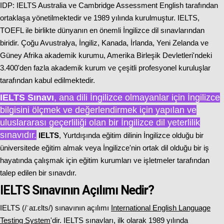
IDP: IELTS Australia ve Cambridge Assessment English tarafından
ortaklaşa yönetilmektedir ve 1989 yılında kurulmuştur. IELTS,
TOEFL ile birlikte dünyanın en önemli İngilizce dil sınavlarından
biridir. Çoğu Avustralya, İngiliz, Kanada, İrlanda, Yeni Zelanda ve
Güney Afrika akademik kurumu, Amerika Birleşik Devletleri'ndeki
3.400'den fazla akademik kurum ve çeşitli profesyonel kuruluşlar
tarafından kabul edilmektedir.
IELTS Sınavı
, ana dili İngilizce olmayanlar için İngilizce
bilgisini ölçmek ve değerlendirmek için yapılan ve
uluslararası geçerliliği olan bir İngilizce dil yeterlilik
sınavıdır.
IELTS
, Yurtdışında eğitim dilinin İngilizce olduğu bir
üniversitede eğitim almak veya İngilizce'nin ortak dil olduğu bir iş
hayatında çalışmak için eğitim kurumları ve işletmeler tarafından
talep edilen bir sınavdır.
IELTS Sınavının Açılımı Nedir?
IELTS (/ˈaɪ.ɛlts/) sınavının açılımı
International English Language
Testing System
'dir. IELTS sınavları, ilk olarak 1989 yılında