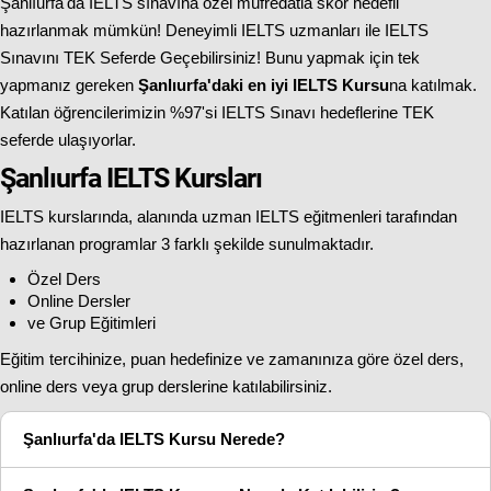
Şanlıurfa'da IELTS sınavına özel müfredatla skor hedefli
hazırlanmak mümkün! Deneyimli IELTS uzmanları ile IELTS
Sınavını TEK Seferde Geçebilirsiniz! Bunu yapmak için tek
yapmanız gereken
Şanlıurfa'daki en iyi IELTS Kursu
na katılmak.
Katılan öğrencilerimizin %97'si IELTS Sınavı hedeflerine TEK
seferde ulaşıyorlar.
Şanlıurfa IELTS Kursları
IELTS kurslarında, alanında uzman IELTS eğitmenleri tarafından
hazırlanan programlar 3 farklı şekilde sunulmaktadır.
Özel Ders
Online Dersler
ve Grup Eğitimleri
Eğitim tercihinize, puan hedefinize ve zamanınıza göre özel ders,
online ders veya grup derslerine katılabilirsiniz.
Şanlıurfa'da IELTS Kursu Nerede?