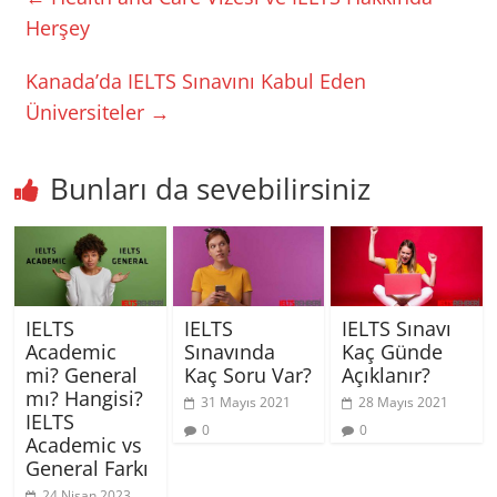
Herşey
Kanada’da IELTS Sınavını Kabul Eden
Üniversiteler
→
Bunları da sevebilirsiniz
IELTS
IELTS
IELTS Sınavı
Academic
Sınavında
Kaç Günde
mi? General
Kaç Soru Var?
Açıklanır?
mı? Hangisi?
31 Mayıs 2021
28 Mayıs 2021
IELTS
0
0
Academic vs
General Farkı
24 Nisan 2023