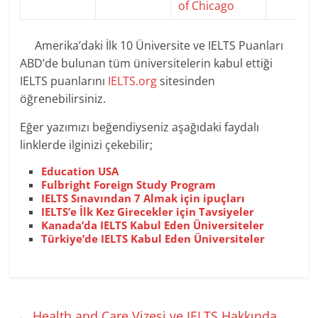
of Chicago
Amerika’daki İlk 10 Üniversite ve IELTS Puanları
ABD’de bulunan tüm üniversitelerin kabul ettiği
IELTS puanlarını
IELTS.org
sitesinden
öğrenebilirsiniz.
Eğer yazımızı beğendiyseniz aşağıdaki faydalı
linklerde ilginizi çekebilir;
Education USA
Fulbright Foreign Study Program
IELTS Sınavından 7 Almak için ipuçları
IELTS’e İlk Kez Girecekler için Tavsiyeler
Kanada’da IELTS Kabul Eden Üniversiteler
Türkiye’de IELTS Kabul Eden Üniversiteler
←
Health and Care Vizesi ve IELTS Hakkında