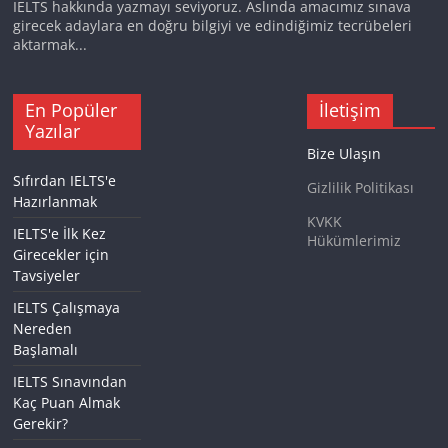
IELTS hakkında yazmayı seviyoruz. Aslında amacımız sınava
girecek adaylara en doğru bilgiyi ve edindiğimiz tecrübeleri
aktarmak...
En Popüler
İletişim
Yazılar
Bize Ulaşın
Sıfırdan IELTS'e
Gizlilik Politikası
Hazırlanmak
KVKK
IELTS'e İlk Kez
Hükümlerimiz
Girecekler için
Tavsiyeler
IELTS Çalışmaya
Nereden
Başlamalı
IELTS Sınavından
Kaç Puan Almak
Gerekir?