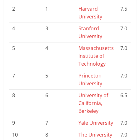
2
1
Harvard
7.5
University
4
3
Stanford
7.0
University
5
4
Massachusetts
7.0
Institute of
Technology
7
5
Princeton
7.0
University
8
6
University of
6.5
California,
Berkeley
9
7
Yale University
7.0
10
8
The University
7.0