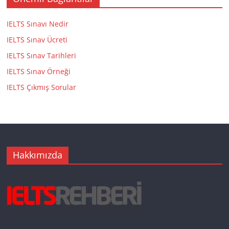
IELTS Sınavı Nedir
IELTS Sınav Ücreti
IELTS Sınav Tarihleri
IELTS Sınav Örneği
IELTS Çıkmış Sorular
Hakkımızda