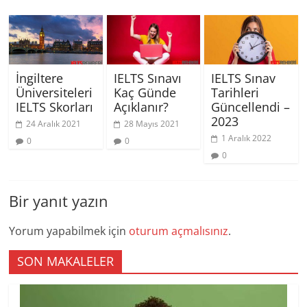
İngiltere
IELTS Sınavı
IELTS Sınav
Üniversiteleri
Kaç Günde
Tarihleri
IELTS Skorları
Açıklanır?
Güncellendi –
2023
24 Aralık 2021
28 Mayıs 2021
1 Aralık 2022
0
0
0
Bir yanıt yazın
Yorum yapabilmek için
oturum açmalısınız
.
SON MAKALELER