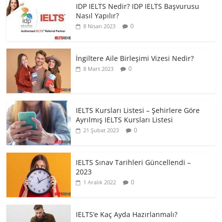
IDP IELTS Nedir? IDP IELTS Başvurusu
Nasıl Yapılır?
0
8 Nisan 2023
İngiltere Aile Birleşimi Vizesi Nedir?
0
8 Mart 2023
IELTS Kursları Listesi – Şehirlere Göre
Ayrılmış IELTS Kursları Listesi
0
21 Şubat 2023
IELTS Sınav Tarihleri Güncellendi –
2023
0
1 Aralık 2022
IELTS’e Kaç Ayda Hazırlanmalı?